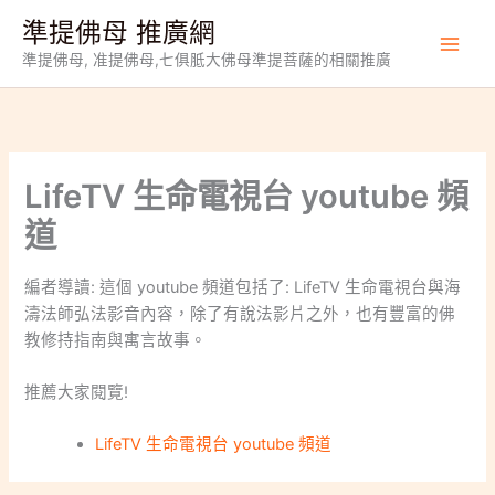
跳
準提佛母 推廣網
至
準提佛母, 准提佛母,七俱胝大佛母準提菩薩的相關推廣
主
要
內
容
LifeTV 生命電視台 youtube 頻
道
編者導讀: 這個 youtube 頻道包括了: LifeTV 生命電視台與海
濤法師弘法影音內容，除了有說法影片之外，也有豐富的佛
教修持指南與寓言故事。
推薦大家閱覽!
LifeTV 生命電視台 youtube 頻道