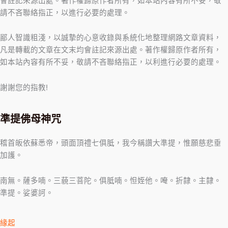
會註記來源出處。著作權歸原作者所有，如本站內容有所不妥，敬
請不吝聯絡指正，以進行必要的處理。
鄙人智識粗淺，以誠摯的心意收錄與系統化地整理網路文章資料，
凡是轉載的文章在文末均會註記來源出處。著作權歸原作者所有，
如本站內容有所不妥，敬請不吝聯絡指正，以利進行必要的處理。
謝謝您的指教!
準提佛母神咒
稽首皈依蘇悉帝，頭面頂禮七俱胝，我今稱讚大準提，惟願慈悲垂
加護。
南無。薩多喃。三藐三菩陀。俱胝喃。怛姪他。唵。折隸。主隸。
準提。娑婆訶。
緣起