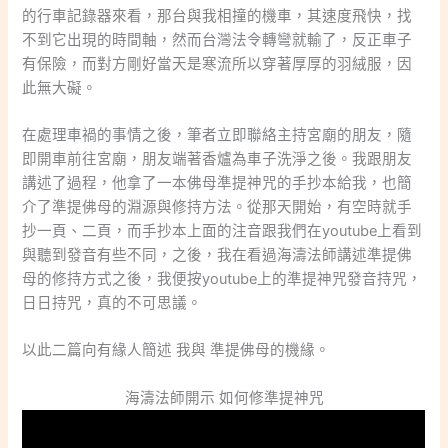
的行車記錄器來看，那台與我相撞的機車，其速度飛快，找
不到它出現的時間軸，然而台灣法令轉彎就輸了，反正車子
有保險，而對方剛好當天是寒流所以穿著厚厚的羽絨服，因
此無大礙。
在處理車禍的事情之後，筆者立即聯絡主持宮廟的朋友，隨
即開車前往宮廟，朋友端著香爐為車子洗淨之後。我跟朋友
講述了過程，他拿了一本佛母準提神咒的手抄本給我，也簡
介了準提佛母的淵源與修持方法。從那天開始，有空時就手
抄一頁、二頁，而手抄本上面的注音跟我們在youtube上看到
與聽到發音有些不同，之後，我在看過海濤法師講述準提佛
母的修持方式之後，我便按youtube上的準提神咒發音持咒，
日日持咒，真的不可思議。
以此二篇向有緣人簡述 我與 準提佛母的機緣。
海濤法師開示 如何修準提神咒