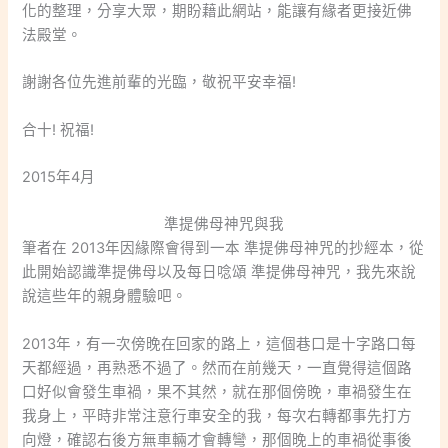
化的整理，分享大眾，期盼藉此網站，能讓有緣者更接近佛
法殿堂。
謝謝各位先進前輩的光臨，敬祝平安幸福!
合十! 祝福!
2015年4月
準提佛母神咒與我
筆者在 2013年因緣際會得到一本 準提佛母神咒的抄經本，從
此開始認識準提佛母以及每日唸頌 準提佛母神咒，我先來說
說這些年的親身體驗吧。
2013年，有一次傍晚在回家的路上，這個巷口是十字路口每
天都經過，再熟悉不過了。然而在前幾天，一直覺得這個路
口好似會發生車禍，果不其然，就在那個傍晚，車禍發生在
我身上，平時非常注意行車安全的我，每次右轉都事先打方
向燈，確認右後方無車輛才會轉彎，那個晚上的車禍從事後