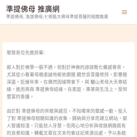
跳
準提佛母 推廣網
至
準提佛母, 准提佛母,七俱胝大佛母準提菩薩的相關推廣
主
要
內
容
敬致各位先進前輩:
鄙人對於佛學一竅不通，但對於神佛的諄諄教化備感尊崇，
尤其從小看著母親虔誠地皈依跟隨 觀世音菩蕯修持，影響極
深遠。近幾年來，在偶然因緣際會下，與 驪山老母大天尊結
緣，進而再與 準提佛母結緣，在家庭、事業與生活上，受到
豐富的垂護。
由於對 準提佛母的崇敬與感召，不知哪來的靈感一動，投入
了對 準提佛母相關知識的收集、歸納與分享而建立網站，鄙
人智識短淺，只能拾人牙慧，但用心地分析與收錄網路既有
的良善知識，轉載文章在文末均會註記來源出處，予以系統