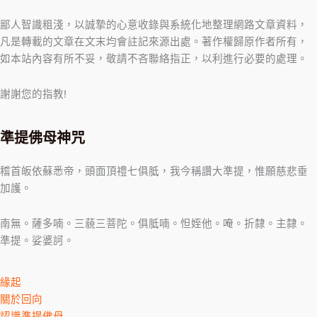
鄙人智識粗淺，以誠摯的心意收錄與系統化地整理網路文章資料，
凡是轉載的文章在文末均會註記來源出處。著作權歸原作者所有，
如本站內容有所不妥，敬請不吝聯絡指正，以利進行必要的處理。
謝謝您的指教!
準提佛母神咒
稽首皈依蘇悉帝，頭面頂禮七俱胝，我今稱讚大準提，惟願慈悲垂
加護。
南無。薩多喃。三藐三菩陀。俱胝喃。怛姪他。唵。折隸。主隸。
準提。娑婆訶。
緣起
關於回向
認識準提佛母