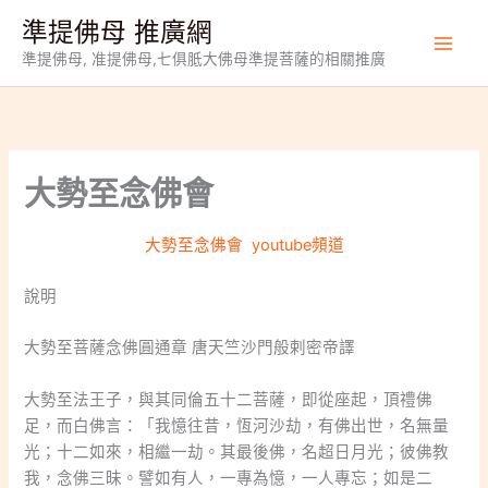
跳
準提佛母 推廣網
至
準提佛母, 准提佛母,七俱胝大佛母準提菩薩的相關推廣
主
要
內
容
大勢至念佛會
大勢至念佛會 youtube頻道
說明
大勢至菩薩念佛圓通章 唐天竺沙門般剌密帝譯
大勢至法王子，與其同倫五十二菩薩，即從座起，頂禮佛
足，而白佛言：「我憶往昔，恆河沙劫，有佛出世，名無量
光；十二如來，相繼一劫。其最後佛，名超日月光；彼佛教
我，念佛三昧。譬如有人，一專為憶，一人專忘；如是二