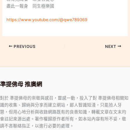
盡此一報身 同生極樂國
https://www.youtube.com/@qwe789369
PREVIOUS
NEXT
準提佛母 推廣網
對於 準提佛母的崇敬與感召，靈感一動，投入了對 準提佛母相關知
識的收集、歸納與分享而建立網站，鄙人智識短淺，只能拾人牙
慧，但用心地分析與收錄網路既有的良善知識，轉載文章在文末均
會註記來源出處。著作權歸原作者所有，如本站內容有所不妥，敬
請不吝聯絡指正，以進行必要的處理。