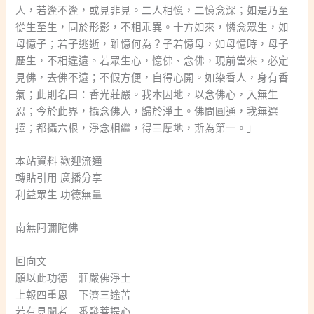
人，若逢不逢，或見非見。二人相憶，二憶念深；如是乃至
從生至生，同於形影，不相乖異。十方如來，憐念眾生，如
母憶子；若子逃逝，雖憶何為？子若憶母，如母憶時，母子
歷生，不相違遠。若眾生心，憶佛、念佛，現前當來，必定
見佛，去佛不遠；不假方便，自得心開。如染香人，身有香
氣；此則名曰：香光莊嚴。我本因地，以念佛心，入無生
忍；今於此界，攝念佛人，歸於淨土。佛問圓通，我無選
擇；都攝六根，淨念相繼，得三摩地，斯為第一。」
本站資料 歡迎流通
轉貼引用 廣播分享
利益眾生 功德無量
南無阿彌陀佛
回向文
願以此功德 莊嚴佛淨土
上報四重恩 下濟三途苦
若有見聞者 悉發菩提心