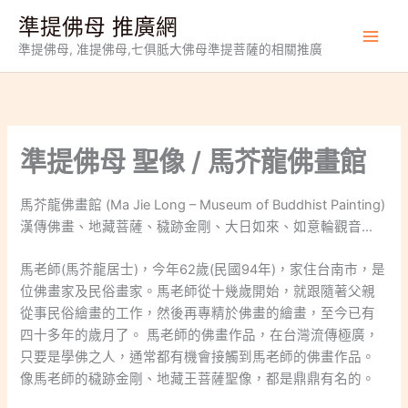
跳
準提佛母 推廣網
至
準提佛母, 准提佛母,七俱胝大佛母準提菩薩的相關推廣
主
要
內
容
準提佛母 聖像 / 馬芥龍佛畫館
馬芥龍佛畫館 (Ma Jie Long – Museum of Buddhist Painting)
漢傳佛畫、地藏菩薩、穢跡金剛、大日如來、如意輪觀音…
馬老師(馬芥龍居士)，今年62歲(民國94年)，家住台南市，是
位佛畫家及民俗畫家。馬老師從十幾歲開始，就跟隨著父親
從事民俗繪畫的工作，然後再專精於佛畫的繪畫，至今已有
四十多年的歲月了。 馬老師的佛畫作品，在台灣流傳極廣，
只要是學佛之人，通常都有機會接觸到馬老師的佛畫作品。
像馬老師的穢跡金剛、地藏王菩薩聖像，都是鼎鼎有名的。