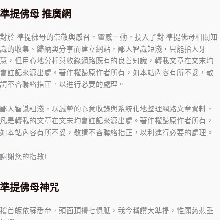
準提佛母 推廣網
對於 準提佛母的崇敬與感召，靈感一動，投入了對 準提佛母相關知
識的收集、歸納與分享而建立網站，鄙人智識短淺，只能拾人牙
慧，但用心地分析與收錄網路既有的良善知識，轉載文章在文末均
會註記來源出處。著作權歸原作者所有，如本站內容有所不妥，敬
請不吝聯絡指正，以進行必要的處理。
鄙人智識粗淺，以誠摯的心意收錄與系統化地整理網路文章資料，
凡是轉載的文章在文末均會註記來源出處。著作權歸原作者所有，
如本站內容有所不妥，敬請不吝聯絡指正，以利進行必要的處理。
謝謝您的指教!
準提佛母神咒
稽首皈依蘇悉帝，頭面頂禮七俱胝，我今稱讚大準提，惟願慈悲垂