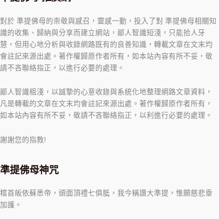
對於 準提佛母的崇敬與感召，靈感一動，投入了對 準提佛母相關知
識的收集、歸納與分享而建立網站，鄙人智識短淺，只能拾人牙
慧，但用心地分析與收錄網路既有的良善知識，轉載文章在文末均
會註記來源出處。著作權歸原作者所有，如本站內容有所不妥，敬
請不吝聯絡指正，以進行必要的處理。
鄙人智識粗淺，以誠摯的心意收錄與系統化地整理網路文章資料，
凡是轉載的文章在文末均會註記來源出處。著作權歸原作者所有，
如本站內容有所不妥，敬請不吝聯絡指正，以利進行必要的處理。
謝謝您的指教!
準提佛母神咒
稽首皈依蘇悉帝，頭面頂禮七俱胝，我今稱讚大準提，惟願慈悲垂
加護。