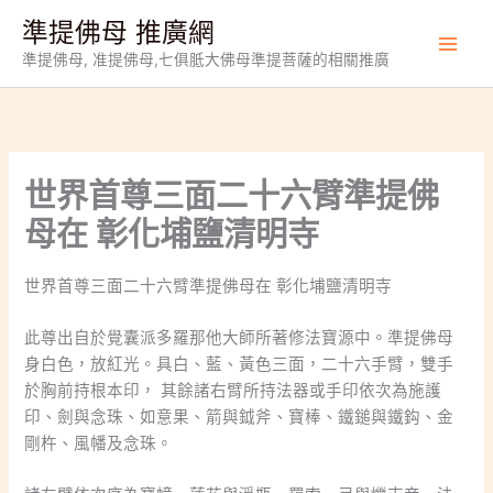
跳
準提佛母 推廣網
至
準提佛母, 准提佛母,七俱胝大佛母準提菩薩的相關推廣
主
要
內
容
世界首尊三面二十六臂準提佛
母在 彰化埔鹽清明寺
世界首尊三面二十六臂準提佛母在 彰化埔鹽清明寺
此尊出自於覺囊派多羅那他大師所著修法寶源中。準提佛母
身白色，放紅光。具白、藍、黃色三面，二十六手臂，雙手
於胸前持根本印， 其餘諸右臂所持法器或手印依次為施護
印、劍與念珠、如意果、箭與鉞斧、寶棒、鐵鎚與鐵鈎、金
剛杵、風幡及念珠。