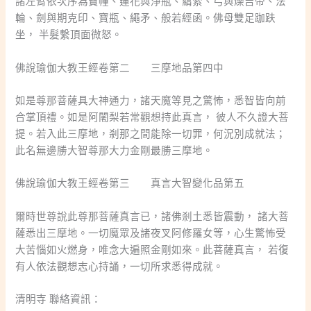
諸左臂依次序為寶幢、蓮花與淨瓶、羂索、弓與爍吉帝、法
輪、劍與期克印、寶瓶、繩矛、般若經函。佛母雙足跏趺
坐， 半髮繫頂面微怒。
佛說瑜伽大教王經卷第二 三摩地品第四中
如是尊那菩薩具大神通力，諸天魔等見之驚怖，悉智皆向前
合掌頂禮。如是阿闍梨若常觀想持此真言， 彼人不久證大菩
提。若入此三摩地，剎那之間能除一切罪，何況別成就法；
此名無邊勝大智尊那大力金剛最勝三摩地。
佛說瑜伽大教王經卷第三 真言大智變化品第五
爾時世尊說此尊那菩薩真言已，諸佛剎土悉皆震動， 諸大菩
薩悉出三摩地。一切魔眾及諸夜叉阿修羅女等，心生驚怖受
大苦惱如火燃身，唯念大遍照金剛如來。此菩薩真言， 若復
有人依法觀想志心持誦，一切所求悉得成就。
清明寺 聯絡資訊：