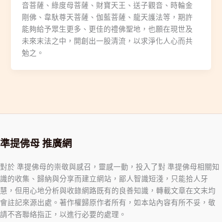
音菩薩、綠度母菩薩、財寶天王、送子觀音、時輪金
剛佛、韋馱尊天菩薩、伽藍菩薩、龍天護法等，期許
能夠給予眾生更多、更佳的禮佛聖地，也願在現世及
未來末法之中，開創出一股清流，以求淨化人心而共
勉之。
準提佛母 推廣網
對於 準提佛母的崇敬與感召，靈感一動，投入了對 準提佛母相關知
識的收集、歸納與分享而建立網站，鄙人智識短淺，只能拾人牙
慧，但用心地分析與收錄網路既有的良善知識，轉載文章在文末均
會註記來源出處。著作權歸原作者所有，如本站內容有所不妥，敬
請不吝聯絡指正，以進行必要的處理。