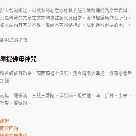
鄙人智識粗淺，以誠摯的心意收錄與系統化地整理網路文章資料，
凡是轉載的文章在文末均會註記來源出處。著作權歸原作者所有，
如本站內容有所不妥，敬請不吝聯絡指正，以利進行必要的處理。
謝謝您的指教!
準提佛母神咒
稽首皈依蘇悉帝，頭面頂禮七俱胝，我今稱讚大準提，惟願慈悲垂
加護。
南無。薩多喃。三藐三菩陀。俱胝喃。怛姪他。唵。折隸。主隸。
準提。娑婆訶。
緣起
關於回向
認識準提佛母