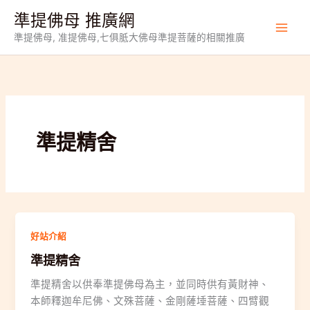
跳
準提佛母 推廣網
至
準提佛母, 准提佛母,七俱胝大佛母準提菩薩的相關推廣
主
要
內
容
準提精舍
好站介紹
準提精舍
準提精舍以供奉準提佛母為主，並同時供有黃財神、
本師釋迦牟尼佛、文殊菩薩、金剛薩埵菩薩、四臂觀