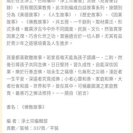
關於往生淨土，已經編印「淨土宗叢書」流通（見書後目
錄）。而有關因果教育，此次則編成白話故事系列，按類別
分為《美德故事》、《人生故事》、《歷史故事》、《因果
故事》、《佛教故事》，共五冊、一千餘則。取材廣泛，形
式多樣。雖廣涉古今中外不同國度、民族、文化，然皆貫穿
因果之理，巧含化世之功，普遍適合於一切人群，尤其有益
於青少年之道德培養及人生進步。
孩童都喜歡聽故事。若家長每天能為孩子讀講一、二則，然
後引導孩子共同念佛，日日堅持，習久成性，自能深信因
果，樂於行善念佛，培永生之福德，化無形之災禍。淺近者
一生平安，深遠者究竟成佛；小者心靈和善、家庭和樂，大
者社會和諧、世界和平，皆在其中。可稱最圓滿之家庭教
育，最善巧之佛法修持。－－摘自〈前言〉
書名：《佛教故事》
編 者：淨土宗編輯部
頁數／裝幀：337頁／平裝