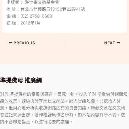
出版者： 淨土宗文教基金會
地 址：台北市信義路五段150巷22弄41號
電 話：(02) 2758-0689
初 版：2012年1月
PREVIOUS
NEXT
準提佛母 推廣網
對於 準提佛母的崇敬與感召，靈感一動，投入了對 準提佛母相關知
識的收集、歸納與分享而建立網站，鄙人智識短淺，只能拾人牙
慧，但用心地分析與收錄網路既有的良善知識，轉載文章在文末均
會註記來源出處。著作權歸原作者所有，如本站內容有所不妥，敬
請不吝聯絡指正，以進行必要的處理。