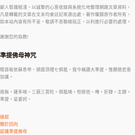
鄙人智識粗淺，以誠摯的心意收錄與系統化地整理網路文章資料，
凡是轉載的文章在文末均會註記來源出處。著作權歸原作者所有，
如本站內容有所不妥，敬請不吝聯絡指正，以利進行必要的處理。
謝謝您的指教!
準提佛母神咒
稽首皈依蘇悉帝，頭面頂禮七俱胝，我今稱讚大準提，惟願慈悲垂
加護。
南無。薩多喃。三藐三菩陀。俱胝喃。怛姪他。唵。折隸。主隸。
準提。娑婆訶。
緣起
關於回向
認識準提佛母