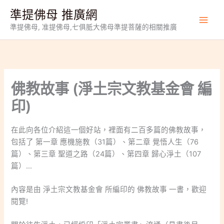
跳
準提佛母 推廣網
至
準提佛母, 准提佛母,七俱胝大佛母準提菩薩的相關推廣
主
要
內
容
佛教故事 (淨土宗文教基金會 編
印)
在此向各位介紹這一個好站，裡面有二百多篇的佛教故事，
包括了 第一章 應機施教（31篇）、第二章 覺悟人生（76
篇）、第三章 聖道之路（24篇）、第四章 歸心淨土（107
篇）…
內容是由 淨土宗文教基金會 所編印的 佛教故事 一書，歡迎
閱覽!